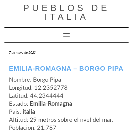
Saltar
PUEBLOS DE
al
contenido
ITALIA
Cambiar modo de navegación
7 de mayo de 2023
EMILIA-ROMAGNA – BORGO PIPA
Nombre: Borgo Pipa
Longitud: 12.2352778
Latitud: 44.2344444
Estado:
Emilia-Romagna
Pais:
italia
Altitud: 29 metros sobre el nvel del mar.
Poblacion: 21.787