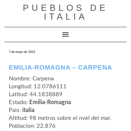
Saltar
PUEBLOS DE
al
contenido
ITALIA
Cambiar modo de navegación
7 de mayo de 2023
EMILIA-ROMAGNA – CARPENA
Nombre: Carpena
Longitud: 12.0786111
Latitud: 44.1838889
Estado:
Emilia-Romagna
Pais:
italia
Altitud: 98 metros sobre el nvel del mar.
Poblacion: 22.876