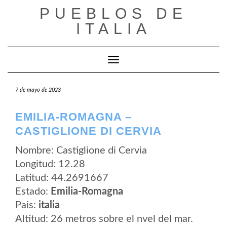
Saltar
PUEBLOS DE
al
contenido
ITALIA
Cambiar modo de navegación
7 de mayo de 2023
EMILIA-ROMAGNA –
CASTIGLIONE DI CERVIA
Nombre: Castiglione di Cervia
Longitud: 12.28
Latitud: 44.2691667
Estado:
Emilia-Romagna
Pais:
italia
Altitud: 26 metros sobre el nvel del mar.