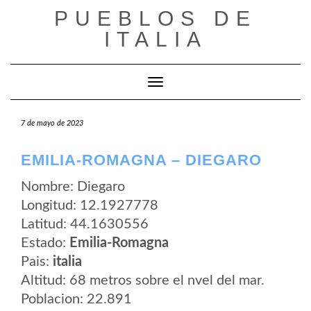
Saltar
PUEBLOS DE
al
contenido
ITALIA
Cambiar modo de navegación
7 de mayo de 2023
EMILIA-ROMAGNA – DIEGARO
Nombre: Diegaro
Longitud: 12.1927778
Latitud: 44.1630556
Estado:
Emilia-Romagna
Pais:
italia
Altitud: 68 metros sobre el nvel del mar.
Poblacion: 22.891