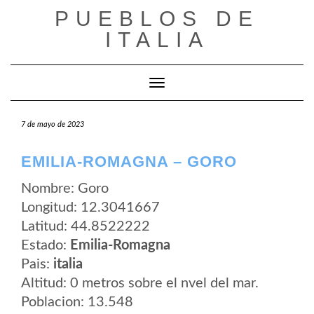
Saltar
PUEBLOS DE
al
contenido
ITALIA
Cambiar modo de navegación
7 de mayo de 2023
EMILIA-ROMAGNA – GORO
Nombre: Goro
Longitud: 12.3041667
Latitud: 44.8522222
Estado:
Emilia-Romagna
Pais:
italia
Altitud: 0 metros sobre el nvel del mar.
Poblacion: 13.548