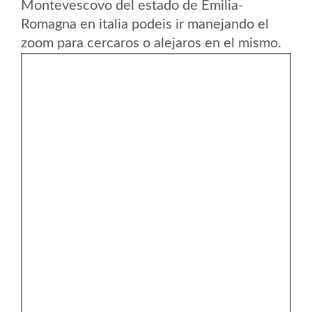
Montevescovo del estado de Emilia-
Romagna en italia podeis ir manejando el
zoom para cercaros o alejaros en el mismo.