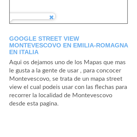
GOOGLE STREET VIEW
MONTEVESCOVO EN EMILIA-ROMAGNA
EN ITALIA
Aqui os dejamos uno de los Mapas que mas
le gusta a la gente de usar , para concocer
Montevescovo, se trata de un mapa street
view el cual podeis usar con las flechas para
recorrer la localidad de Montevescovo
desde esta pagina.