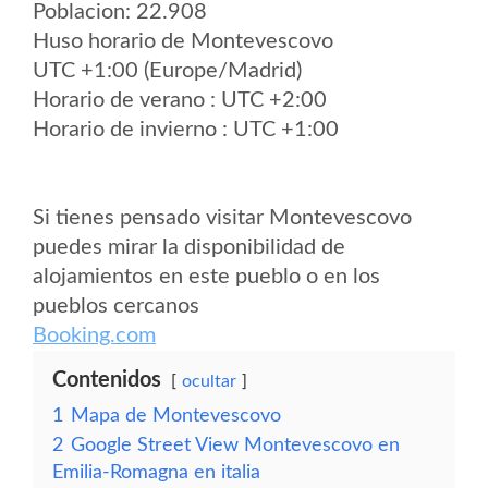
Poblacion: 22.908
Huso horario de Montevescovo
UTC +1:00 (Europe/Madrid)
Horario de verano : UTC +2:00
Horario de invierno : UTC +1:00
Si tienes pensado visitar Montevescovo
puedes mirar la disponibilidad de
alojamientos en este pueblo o en los
pueblos cercanos
Booking.com
Contenidos
ocultar
1
Mapa de Montevescovo
2
Google Street View Montevescovo en
Emilia-Romagna en italia