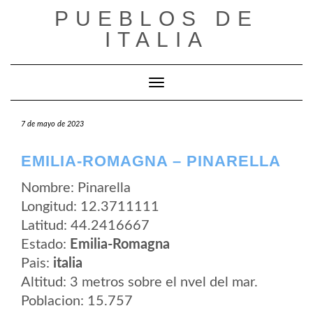
Saltar
PUEBLOS DE
al
contenido
ITALIA
Cambiar modo de navegación
7 de mayo de 2023
EMILIA-ROMAGNA – PINARELLA
Nombre: Pinarella
Longitud: 12.3711111
Latitud: 44.2416667
Estado:
Emilia-Romagna
Pais:
italia
Altitud: 3 metros sobre el nvel del mar.
Poblacion: 15.757