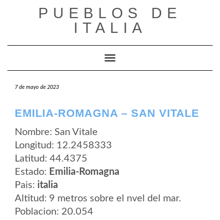
Saltar
PUEBLOS DE
al
contenido
ITALIA
Cambiar modo de navegación
7 de mayo de 2023
EMILIA-ROMAGNA – SAN VITALE
Nombre: San Vitale
Longitud: 12.2458333
Latitud: 44.4375
Estado:
Emilia-Romagna
Pais:
italia
Altitud: 9 metros sobre el nvel del mar.
Poblacion: 20.054