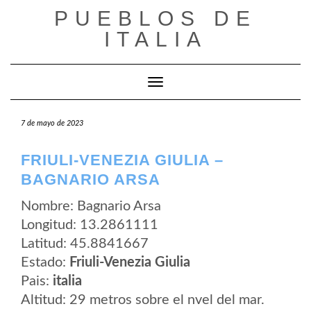
Saltar
PUEBLOS DE
al
contenido
ITALIA
Cambiar modo de navegación
7 de mayo de 2023
FRIULI-VENEZIA GIULIA –
BAGNARIO ARSA
Nombre: Bagnario Arsa
Longitud: 13.2861111
Latitud: 45.8841667
Estado:
Friuli-Venezia Giulia
Pais:
italia
Altitud: 29 metros sobre el nvel del mar.