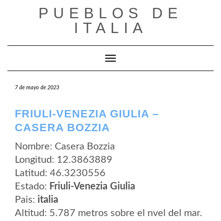
Saltar
PUEBLOS DE
al
contenido
ITALIA
Cambiar modo de navegación
7 de mayo de 2023
FRIULI-VENEZIA GIULIA –
CASERA BOZZIA
Nombre: Casera Bozzia
Longitud: 12.3863889
Latitud: 46.3230556
Estado:
Friuli-Venezia Giulia
Pais:
italia
Altitud: 5.787 metros sobre el nvel del mar.