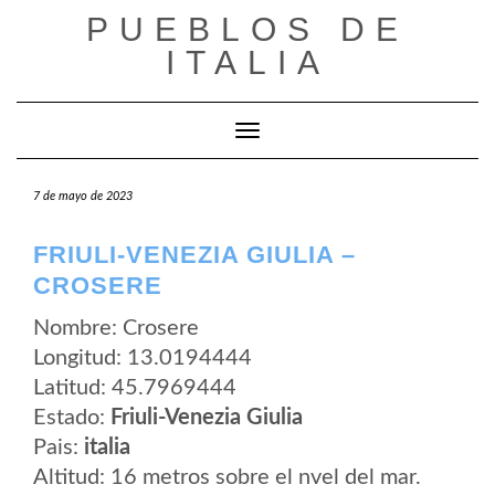
Saltar
PUEBLOS DE
al
contenido
ITALIA
Cambiar modo de navegación
7 de mayo de 2023
FRIULI-VENEZIA GIULIA –
CROSERE
Nombre: Crosere
Longitud: 13.0194444
Latitud: 45.7969444
Estado:
Friuli-Venezia Giulia
Pais:
italia
Altitud: 16 metros sobre el nvel del mar.