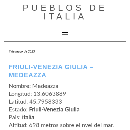
Saltar
PUEBLOS DE
al
contenido
ITALIA
Cambiar modo de navegación
7 de mayo de 2023
FRIULI-VENEZIA GIULIA –
MEDEAZZA
Nombre: Medeazza
Longitud: 13.6063889
Latitud: 45.7958333
Estado:
Friuli-Venezia Giulia
Pais:
italia
Altitud: 698 metros sobre el nvel del mar.