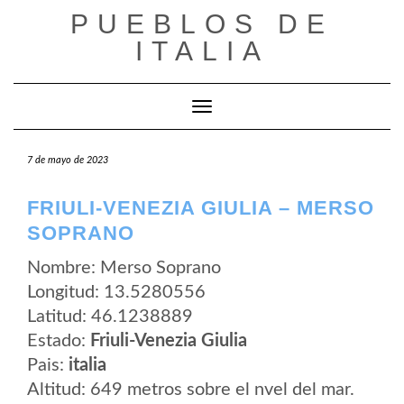
Saltar
PUEBLOS DE
al
contenido
ITALIA
Cambiar modo de navegación
7 de mayo de 2023
FRIULI-VENEZIA GIULIA – MERSO
SOPRANO
Nombre: Merso Soprano
Longitud: 13.5280556
Latitud: 46.1238889
Estado:
Friuli-Venezia Giulia
Pais:
italia
Altitud: 649 metros sobre el nvel del mar.