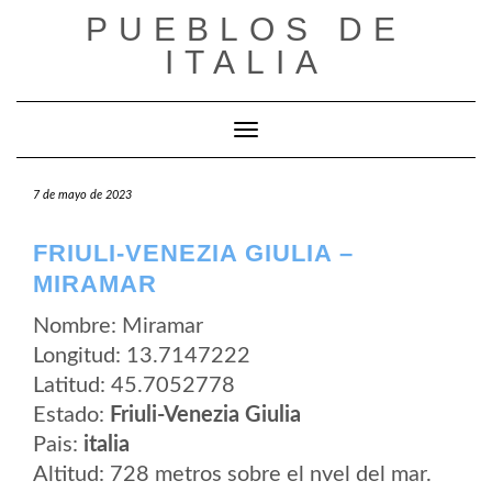
Saltar
PUEBLOS DE
al
contenido
ITALIA
Cambiar modo de navegación
7 de mayo de 2023
FRIULI-VENEZIA GIULIA –
MIRAMAR
Nombre: Miramar
Longitud: 13.7147222
Latitud: 45.7052778
Estado:
Friuli-Venezia Giulia
Pais:
italia
Altitud: 728 metros sobre el nvel del mar.