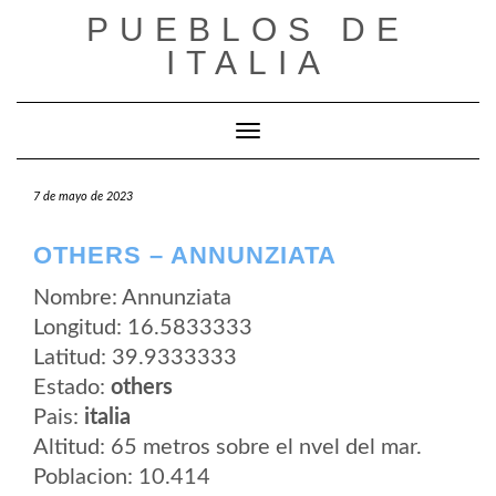
Saltar
PUEBLOS DE
al
contenido
ITALIA
Cambiar modo de navegación
7 de mayo de 2023
OTHERS – ANNUNZIATA
Nombre: Annunziata
Longitud: 16.5833333
Latitud: 39.9333333
Estado:
others
Pais:
italia
Altitud: 65 metros sobre el nvel del mar.
Poblacion: 10.414