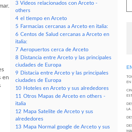
3
Vídeos relacionados con Arceto -
mar.
others
4
el tiempo en Arceto
5
Farmacias cercanas a Arceto en italia:
6
Centos de Salud cercanas a Arceto en
italia:
7
Aeropuertos cerca de Arceto
8
Distancia entre Arceto y las principales
ciudades de Europa
E
es
9
Distacia entre Arceto y las principales
s en
TO
ciudades de Europa
EN 
s
10
Hoteles en Arceto y sus alrededores
CI
11
Otros Mapas de Arceto en others -
ES
italia
DE
LA
12
Mapa Satelite de Arceto y sus
DE
alrededores
DE
13
Mapa Normal google de Arceto y sus
MA