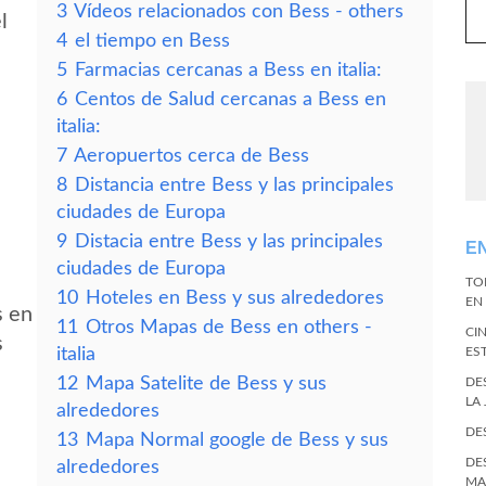
3
Vídeos relacionados con Bess - others
l
4
el tiempo en Bess
5
Farmacias cercanas a Bess en italia:
6
Centos de Salud cercanas a Bess en
italia:
7
Aeropuertos cerca de Bess
8
Distancia entre Bess y las principales
ciudades de Europa
9
Distacia entre Bess y las principales
E
ciudades de Europa
TO
10
Hoteles en Bess y sus alrededores
EN 
s en
11
Otros Mapas de Bess en others -
CI
s
italia
ES
12
Mapa Satelite de Bess y sus
DE
LA
alrededores
DE
13
Mapa Normal google de Bess y sus
DE
alrededores
MA