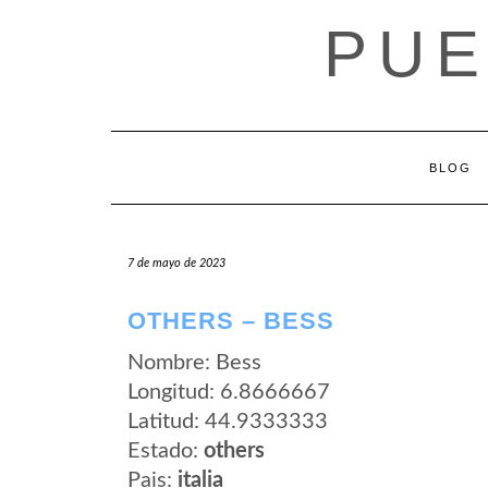
Saltar
PUE
al
contenido
BLOG
7 de mayo de 2023
OTHERS – BESS
Nombre: Bess
Longitud: 6.8666667
Latitud: 44.9333333
Estado:
others
Pais:
italia