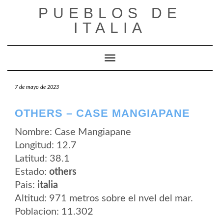
Saltar
PUEBLOS DE
al
contenido
ITALIA
Cambiar modo de navegación
7 de mayo de 2023
OTHERS – CASE MANGIAPANE
Nombre: Case Mangiapane
Longitud: 12.7
Latitud: 38.1
Estado:
others
Pais:
italia
Altitud: 971 metros sobre el nvel del mar.
Poblacion: 11.302