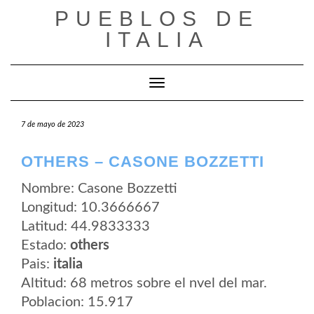
Saltar
PUEBLOS DE
al
contenido
ITALIA
Cambiar modo de navegación
7 de mayo de 2023
OTHERS – CASONE BOZZETTI
Nombre: Casone Bozzetti
Longitud: 10.3666667
Latitud: 44.9833333
Estado:
others
Pais:
italia
Altitud: 68 metros sobre el nvel del mar.
Poblacion: 15.917