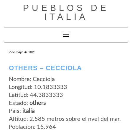
Saltar
PUEBLOS DE
al
contenido
ITALIA
Cambiar modo de navegación
7 de mayo de 2023
OTHERS – CECCIOLA
Nombre: Cecciola
Longitud: 10.1833333
Latitud: 44.3833333
Estado:
others
Pais:
italia
Altitud: 2.585 metros sobre el nvel del mar.
Poblacion: 15.964