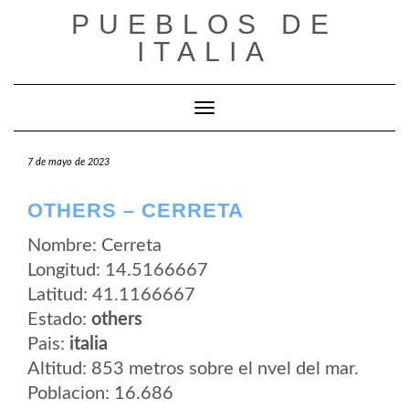
Saltar
PUEBLOS DE
al
contenido
ITALIA
Cambiar modo de navegación
7 de mayo de 2023
OTHERS – CERRETA
Nombre: Cerreta
Longitud: 14.5166667
Latitud: 41.1166667
Estado:
others
Pais:
italia
Altitud: 853 metros sobre el nvel del mar.
Poblacion: 16.686