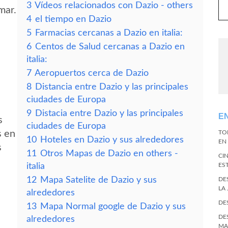
3
Vídeos relacionados con Dazio - others
mar.
4
el tiempo en Dazio
5
Farmacias cercanas a Dazio en italia:
6
Centos de Salud cercanas a Dazio en
italia:
7
Aeropuertos cerca de Dazio
8
Distancia entre Dazio y las principales
ciudades de Europa
9
Distacia entre Dazio y las principales
E
s
ciudades de Europa
s en
TO
10
Hoteles en Dazio y sus alrededores
EN 
s
11
Otros Mapas de Dazio en others -
CI
italia
ES
12
Mapa Satelite de Dazio y sus
DE
LA
alrededores
DE
13
Mapa Normal google de Dazio y sus
DE
alrededores
MA