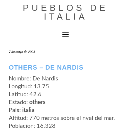
Saltar
PUEBLOS DE
al
contenido
ITALIA
Cambiar modo de navegación
7 de mayo de 2023
OTHERS – DE NARDIS
Nombre: De Nardis
Longitud: 13.75
Latitud: 42.6
Estado:
others
Pais:
italia
Altitud: 770 metros sobre el nvel del mar.
Poblacion: 16.328