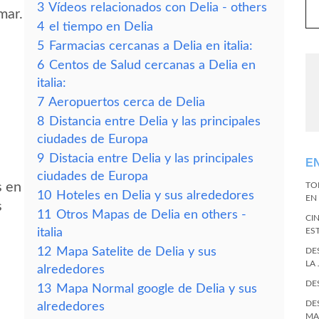
3
Vídeos relacionados con Delia - others
mar.
4
el tiempo en Delia
5
Farmacias cercanas a Delia en italia:
6
Centos de Salud cercanas a Delia en
italia:
7
Aeropuertos cerca de Delia
8
Distancia entre Delia y las principales
ciudades de Europa
9
Distacia entre Delia y las principales
E
s
ciudades de Europa
s en
TO
10
Hoteles en Delia y sus alrededores
EN 
s
11
Otros Mapas de Delia en others -
CI
italia
ES
12
Mapa Satelite de Delia y sus
DE
LA
alrededores
DE
13
Mapa Normal google de Delia y sus
DE
alrededores
MA