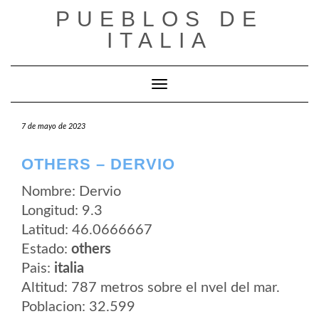
Saltar
PUEBLOS DE
al
contenido
ITALIA
Cambiar modo de navegación
7 de mayo de 2023
OTHERS – DERVIO
Nombre: Dervio
Longitud: 9.3
Latitud: 46.0666667
Estado:
others
Pais:
italia
Altitud: 787 metros sobre el nvel del mar.
Poblacion: 32.599