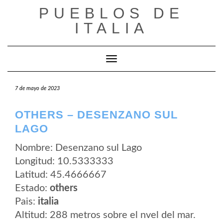
Saltar
PUEBLOS DE
al
contenido
ITALIA
Cambiar modo de navegación
7 de mayo de 2023
OTHERS – DESENZANO SUL
LAGO
Nombre: Desenzano sul Lago
Longitud: 10.5333333
Latitud: 45.4666667
Estado:
others
Pais:
italia
Altitud: 288 metros sobre el nvel del mar.