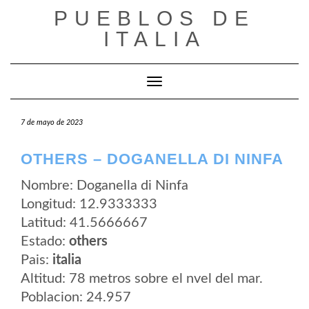
Saltar
PUEBLOS DE
al
contenido
ITALIA
Cambiar modo de navegación
7 de mayo de 2023
OTHERS – DOGANELLA DI NINFA
Nombre: Doganella di Ninfa
Longitud: 12.9333333
Latitud: 41.5666667
Estado:
others
Pais:
italia
Altitud: 78 metros sobre el nvel del mar.
Poblacion: 24.957