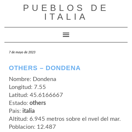
Saltar
PUEBLOS DE
al
contenido
ITALIA
Cambiar modo de navegación
7 de mayo de 2023
OTHERS – DONDENA
Nombre: Dondena
Longitud: 7.55
Latitud: 45.6166667
Estado:
others
Pais:
italia
Altitud: 6.945 metros sobre el nvel del mar.
Poblacion: 12.487