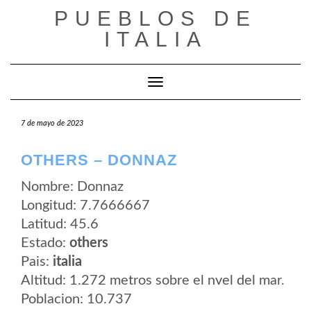
Saltar
PUEBLOS DE
al
contenido
ITALIA
Cambiar modo de navegación
7 de mayo de 2023
OTHERS – DONNAZ
Nombre: Donnaz
Longitud: 7.7666667
Latitud: 45.6
Estado:
others
Pais:
italia
Altitud: 1.272 metros sobre el nvel del mar.
Poblacion: 10.737