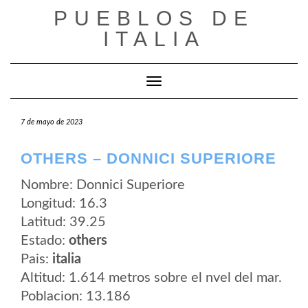
Saltar
PUEBLOS DE
al
contenido
ITALIA
Cambiar modo de navegación
7 de mayo de 2023
OTHERS – DONNICI SUPERIORE
Nombre: Donnici Superiore
Longitud: 16.3
Latitud: 39.25
Estado:
others
Pais:
italia
Altitud: 1.614 metros sobre el nvel del mar.
Poblacion: 13.186