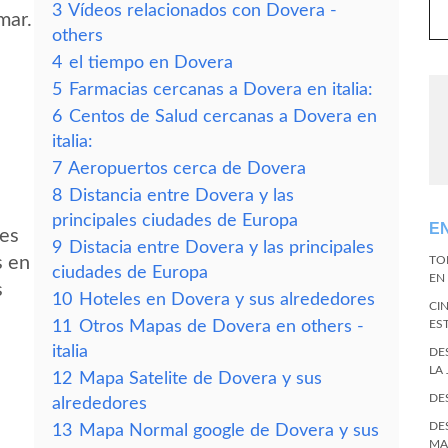
3
Vídeos relacionados con Dovera -
mar.
others
4
el tiempo en Dovera
5
Farmacias cercanas a Dovera en italia:
6
Centos de Salud cercanas a Dovera en
italia:
7
Aeropuertos cerca de Dovera
8
Distancia entre Dovera y las
principales ciudades de Europa
E
des
9
Distacia entre Dovera y las principales
s en
TO
ciudades de Europa
EN 
s
10
Hoteles en Dovera y sus alrededores
CI
11
Otros Mapas de Dovera en others -
ES
italia
DE
LA
12
Mapa Satelite de Dovera y sus
DE
alrededores
DE
13
Mapa Normal google de Dovera y sus
MA