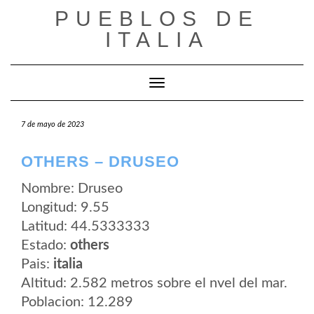
Saltar
PUEBLOS DE
al
contenido
ITALIA
Cambiar modo de navegación
7 de mayo de 2023
OTHERS – DRUSEO
Nombre: Druseo
Longitud: 9.55
Latitud: 44.5333333
Estado:
others
Pais:
italia
Altitud: 2.582 metros sobre el nvel del mar.
Poblacion: 12.289