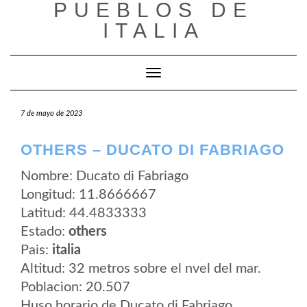
PUEBLOS DE
Saltar
al
ITALIA
contenido
Cambiar modo de navegación
7 de mayo de 2023
OTHERS – DUCATO DI FABRIAGO
Nombre: Ducato di Fabriago
Longitud: 11.8666667
Latitud: 44.4833333
Estado:
others
Pais:
italia
Altitud: 32 metros sobre el nvel del mar.
Poblacion: 20.507
Huso horario de Ducato di Fabriago