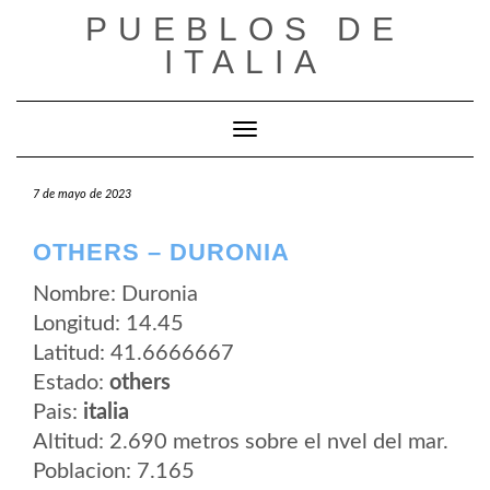
Saltar
PUEBLOS DE
al
contenido
ITALIA
Cambiar modo de navegación
7 de mayo de 2023
OTHERS – DURONIA
Nombre: Duronia
Longitud: 14.45
Latitud: 41.6666667
Estado:
others
Pais:
italia
Altitud: 2.690 metros sobre el nvel del mar.
Poblacion: 7.165