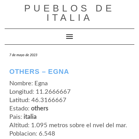
Saltar
PUEBLOS DE
al
contenido
ITALIA
Cambiar modo de navegación
7 de mayo de 2023
OTHERS – EGNA
Nombre: Egna
Longitud: 11.2666667
Latitud: 46.3166667
Estado:
others
Pais:
italia
Altitud: 1.095 metros sobre el nvel del mar.
Poblacion: 6.548