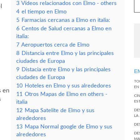
3
Vídeos relacionados con Elmo - others
l
4
el tiempo en Elmo
5
Farmacias cercanas a Elmo en italia:
6
Centos de Salud cercanas a Elmo en
italia:
7
Aeropuertos cerca de Elmo
8
Distancia entre Elmo y las principales
ciudades de Europa
9
Distacia entre Elmo y las principales
E
ciudades de Europa
TO
10
Hoteles en Elmo y sus alrededores
EN 
s en
11
Otros Mapas de Elmo en others -
CI
s
italia
ES
12
Mapa Satelite de Elmo y sus
DE
LA
alrededores
DE
13
Mapa Normal google de Elmo y sus
DE
alrededores
MA