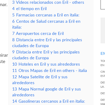
3
Vídeos relacionados con Eril - others
mar.
4
el tiempo en Eril
5
Farmacias cercanas a Eril en italia:
6
Centos de Salud cercanas a Eril en
italia:
7
Aeropuertos cerca de Eril
8
Distancia entre Eril y las principales
ciudades de Europa
9
Distacia entre Eril y las principales
E
mirar
ciudades de Europa
ste
TO
10
Hoteles en Eril y sus alrededores
EN 
11
Otros Mapas de Eril en others - italia
CI
ES
12
Mapa Satelite de Eril y sus
alrededores
DE
LA
13
Mapa Normal google de Eril y sus
DE
alrededores
DE
14
Gasolineras cercanos a Eril en italia:
MA