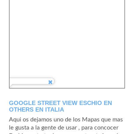
GOOGLE STREET VIEW ESCHIO EN
OTHERS EN ITALIA
Aqui os dejamos uno de los Mapas que mas
le gusta a la gente de usar , para concocer