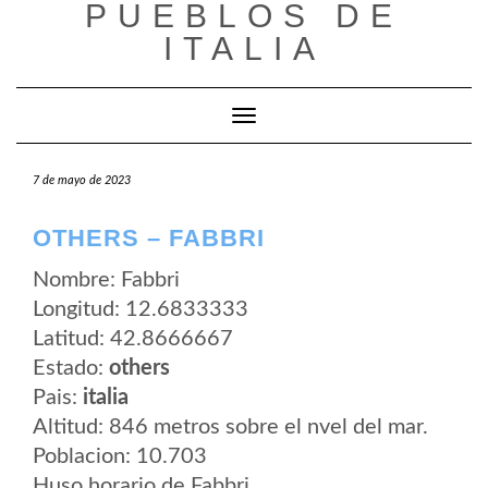
PUEBLOS DE
Saltar
al
ITALIA
contenido
Cambiar modo de navegación
7 de mayo de 2023
OTHERS – FABBRI
Nombre: Fabbri
Longitud: 12.6833333
Latitud: 42.8666667
Estado:
others
Pais:
italia
Altitud: 846 metros sobre el nvel del mar.
Poblacion: 10.703
Huso horario de Fabbri