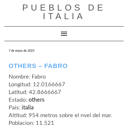
Saltar
PUEBLOS DE
al
contenido
ITALIA
Cambiar modo de navegación
7 de mayo de 2023
OTHERS – FABRO
Nombre: Fabro
Longitud: 12.0166667
Latitud: 42.8666667
Estado:
others
Pais:
italia
Altitud: 954 metros sobre el nvel del mar.
Poblacion: 11.521