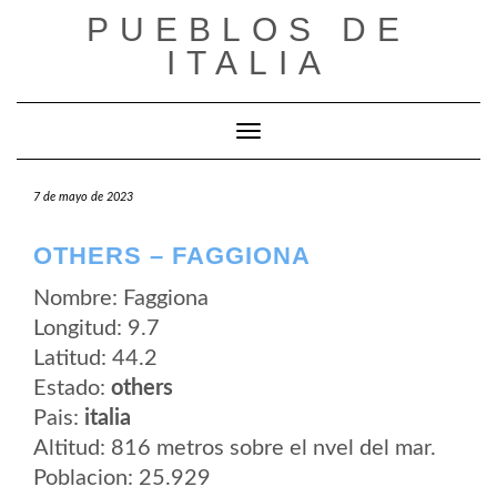
Saltar
PUEBLOS DE
al
contenido
ITALIA
Cambiar modo de navegación
7 de mayo de 2023
OTHERS – FAGGIONA
Nombre: Faggiona
Longitud: 9.7
Latitud: 44.2
Estado:
others
Pais:
italia
Altitud: 816 metros sobre el nvel del mar.
Poblacion: 25.929