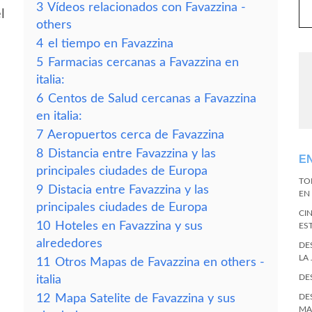
3
Vídeos relacionados con Favazzina -
l
others
4
el tiempo en Favazzina
5
Farmacias cercanas a Favazzina en
italia:
6
Centos de Salud cercanas a Favazzina
en italia:
7
Aeropuertos cerca de Favazzina
8
Distancia entre Favazzina y las
E
principales ciudades de Europa
TO
9
Distacia entre Favazzina y las
EN 
principales ciudades de Europa
CI
10
Hoteles en Favazzina y sus
ES
alrededores
DE
LA
11
Otros Mapas de Favazzina en others -
DE
italia
12
Mapa Satelite de Favazzina y sus
DE
MA