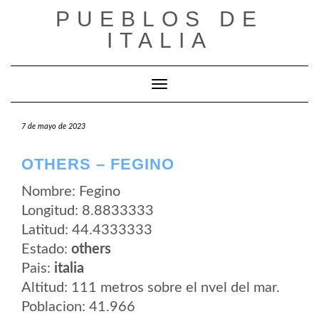
Saltar
PUEBLOS DE
al
contenido
ITALIA
Cambiar modo de navegación
7 de mayo de 2023
OTHERS – FEGINO
Nombre: Fegino
Longitud: 8.8833333
Latitud: 44.4333333
Estado:
others
Pais:
italia
Altitud: 111 metros sobre el nvel del mar.
Poblacion: 41.966