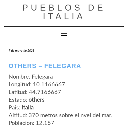
Saltar
PUEBLOS DE
al
contenido
ITALIA
Cambiar modo de navegación
7 de mayo de 2023
OTHERS – FELEGARA
Nombre: Felegara
Longitud: 10.1166667
Latitud: 44.7166667
Estado:
others
Pais:
italia
Altitud: 370 metros sobre el nvel del mar.
Poblacion: 12.187