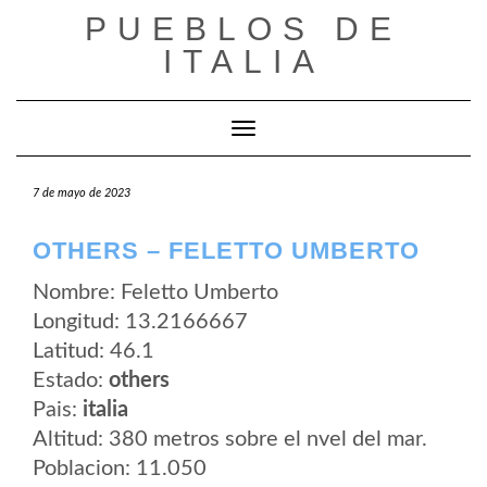
Saltar
PUEBLOS DE
al
contenido
ITALIA
Cambiar modo de navegación
7 de mayo de 2023
OTHERS – FELETTO UMBERTO
Nombre: Feletto Umberto
Longitud: 13.2166667
Latitud: 46.1
Estado:
others
Pais:
italia
Altitud: 380 metros sobre el nvel del mar.
Poblacion: 11.050