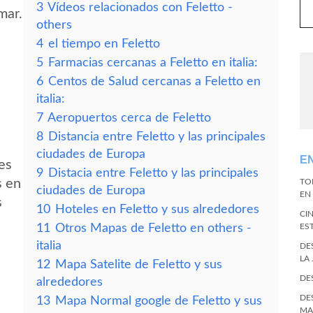
3
Vídeos relacionados con Feletto -
mar.
others
4
el tiempo en Feletto
5
Farmacias cercanas a Feletto en italia:
6
Centos de Salud cercanas a Feletto en
italia:
7
Aeropuertos cerca de Feletto
8
Distancia entre Feletto y las principales
ciudades de Europa
E
es
9
Distacia entre Feletto y las principales
s en
TO
ciudades de Europa
EN 
s
10
Hoteles en Feletto y sus alrededores
CI
11
Otros Mapas de Feletto en others -
ES
italia
DE
LA
12
Mapa Satelite de Feletto y sus
DE
alrededores
DE
13
Mapa Normal google de Feletto y sus
MA