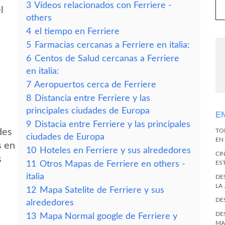
3
Vídeos relacionados con Ferriere -
l
others
4
el tiempo en Ferriere
5
Farmacias cercanas a Ferriere en italia:
6
Centos de Salud cercanas a Ferriere
en italia:
7
Aeropuertos cerca de Ferriere
8
Distancia entre Ferriere y las
principales ciudades de Europa
E
9
Distacia entre Ferriere y las principales
des
TO
ciudades de Europa
EN 
s en
10
Hoteles en Ferriere y sus alrededores
CI
s
11
Otros Mapas de Ferriere en others -
ES
italia
DE
LA
12
Mapa Satelite de Ferriere y sus
DE
alrededores
DE
13
Mapa Normal google de Ferriere y
MA