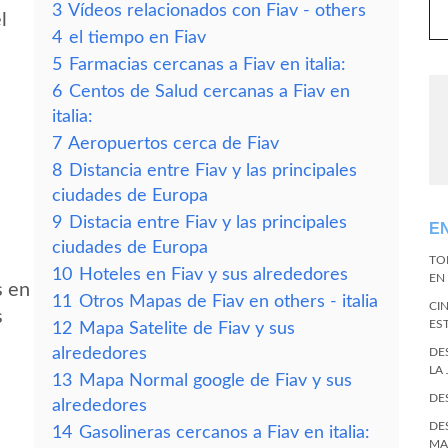
3
Vídeos relacionados con Fiav - others
l
4
el tiempo en Fiav
5
Farmacias cercanas a Fiav en italia:
6
Centos de Salud cercanas a Fiav en
italia:
7
Aeropuertos cerca de Fiav
8
Distancia entre Fiav y las principales
ciudades de Europa
9
Distacia entre Fiav y las principales
E
ciudades de Europa
TO
10
Hoteles en Fiav y sus alrededores
EN 
s en
11
Otros Mapas de Fiav en others - italia
CI
s
ES
12
Mapa Satelite de Fiav y sus
alrededores
DE
LA
13
Mapa Normal google de Fiav y sus
DE
alrededores
DE
14
Gasolineras cercanos a Fiav en italia:
MA