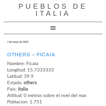
Saltar
PUEBLOS DE
al
contenido
ITALIA
Cambiar modo de navegación
7 de mayo de 2023
OTHERS – FICAIA
Nombre: Ficaia
Longitud: 15.7333333
Latitud: 39.9
Estado:
others
Pais:
italia
Altitud: 0 metros sobre el nvel del mar.
Poblacion: 1.751