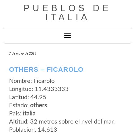
Saltar
PUEBLOS DE
al
contenido
ITALIA
Cambiar modo de navegación
7 de mayo de 2023
OTHERS – FICAROLO
Nombre: Ficarolo
Longitud: 11.4333333
Latitud: 44.95
Estado:
others
Pais:
italia
Altitud: 32 metros sobre el nvel del mar.
Poblacion: 14.613